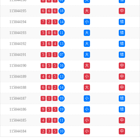
115044196
0
0
1
01
大
错
115044195
6
6
6
18
大
中
115044194
7
2
5
14
小
错
115044193
5
0
6
11
大
错
115044192
3
6
4
13
大
错
115044191
5
1
1
07
大
错
115044190
6
5
5
16
大
中
115044189
4
4
5
13
小
中
115044188
6
6
2
14
大
中
115044187
9
1
9
19
小
错
115044186
9
5
5
19
小
错
115044185
4
7
0
11
小
中
115044184
2
3
5
10
小
中