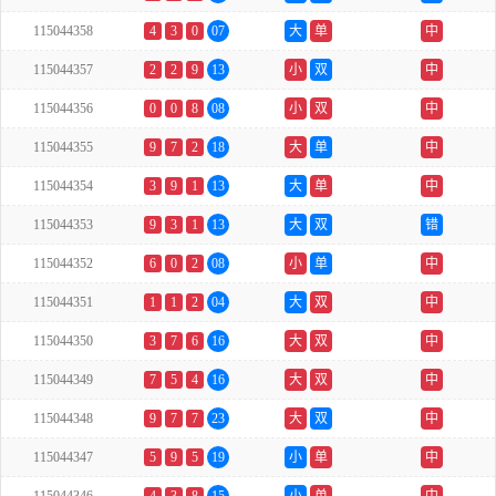
115044358
4
3
0
07
大
单
中
115044357
2
2
9
13
小
双
中
115044356
0
0
8
08
小
双
中
115044355
9
7
2
18
大
单
中
115044354
3
9
1
13
大
单
中
115044353
9
3
1
13
大
双
错
115044352
6
0
2
08
小
单
中
115044351
1
1
2
04
大
双
中
115044350
3
7
6
16
大
双
中
115044349
7
5
4
16
大
双
中
115044348
9
7
7
23
大
双
中
115044347
5
9
5
19
小
单
中