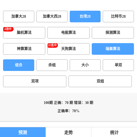
加拿大28
加拿大西28
台湾28
比特币28
脑机算法
电能算法
探测算法
神算算法
天狗算法
瑞兽算法
组合
杀组
大小
单双
双项
双组
100期 正确：70 期 错误：30 期
正确率：70%
预测
走势
统计