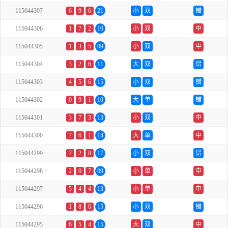
115044307
6
9
6
21
小
双
错
115044306
1
7
2
10
小
双
中
115044305
1
3
5
09
小
双
中
115044304
3
2
6
11
大
双
错
115044303
4
5
6
15
小
双
错
115044302
0
9
1
10
大
单
错
115044301
3
7
3
13
小
双
中
115044300
7
6
1
14
大
单
中
115044299
7
2
8
17
小
双
错
115044298
2
0
7
09
小
单
中
115044297
5
4
4
13
小
单
中
115044296
1
8
6
15
小
双
错
115044295
6
5
4
15
大
双
中