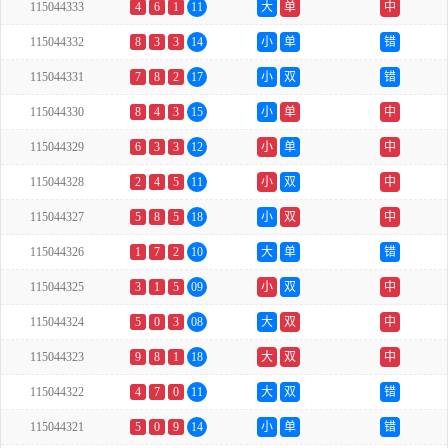
115044333
4
6
1
11
大
单
中
115044332
8
3
3
14
小
单
错
115044331
7
8
2
17
小
双
错
115044330
8
4
3
15
小
单
中
115044329
6
3
3
12
小
单
中
115044328
2
4
5
11
小
双
中
115044327
5
8
5
18
小
双
中
115044326
1
7
2
10
大
单
错
115044325
3
1
5
09
小
双
中
115044324
5
0
3
08
大
双
中
115044323
9
8
1
18
大
双
中
115044322
4
7
0
11
大
双
错
115044321
5
0
9
14
小
单
错