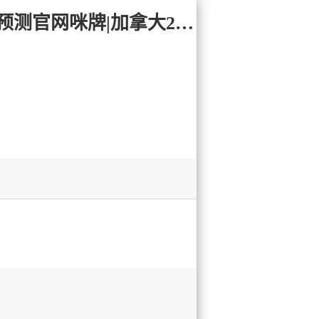
永久域名-28yc.com 加拿大28-加拿大预测在线PC预测|加拿大28预测官网咪牌|加拿大28咪牌结果查询|加拿大28结果预测官网|飞飞加拿大PC咪牌在线预测_研究加拿大_组合!