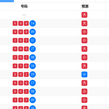
号码
预测
---
大
单
14
大
6
4
4
09
小
0
0
9
11
小
2
6
3
27
大
9
9
9
08
小
1
6
1
16
大
9
7
0
19
小
8
9
2
17
大
8
3
6
08
小
0
6
2
09
小
3
4
2
16
大
4
6
6