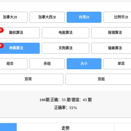
加拿大28
加拿大西28
台湾28
比特币28
脑机算法
电能算法
探测算法
神算算法
天狗算法
瑞兽算法
组合
杀组
大小
单双
双项
双组
100期 正确：55 期 错误：45 期
正确率：55%
走势