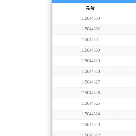
期号
115044633
115044632
115044631
115044630
115044629
115044628
115044627
115044626
115044625
115044624
115044623
115044622