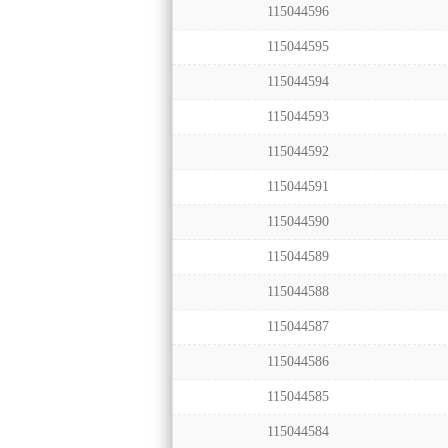
115044596
115044595
115044594
115044593
115044592
115044591
115044590
115044589
115044588
115044587
115044586
115044585
115044584