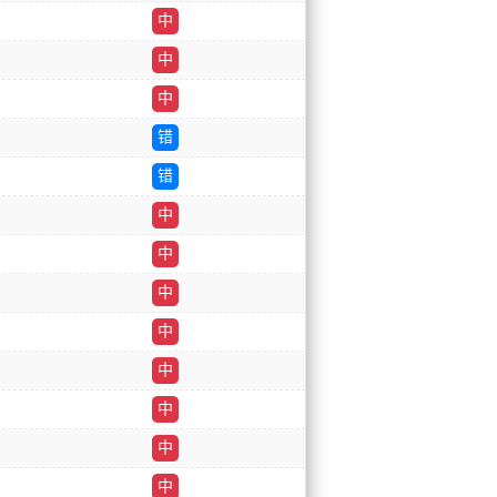
中
中
中
错
错
中
中
中
中
中
中
中
中