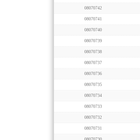
08070742
08070741
08070740
08070739
08070738
08070737
08070736
08070735
08070734
08070733
08070732
08070731
08070730