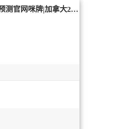
永久域名-28yc.com 加拿大28-加拿大预测在线PC预测|加拿大28预测官网咪牌|加拿大28咪牌结果查询|加拿大28结果预测官网|飞飞加拿大PC咪牌在线预测_研究加拿大_组合!