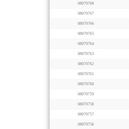
08070768
08070767
08070766
08070765
08070764
08070763
08070762
08070761
08070760
08070759
08070758
08070757
08070756