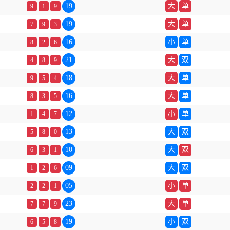
19
大
单
9
1
9
19
大
单
7
9
3
16
小
单
8
2
6
21
大
双
4
8
9
18
大
单
9
5
4
16
大
单
8
3
5
12
小
单
1
4
7
13
大
双
5
8
0
10
大
双
6
3
1
09
大
双
1
2
6
05
小
单
2
2
1
23
大
单
7
7
9
19
小
双
6
5
8