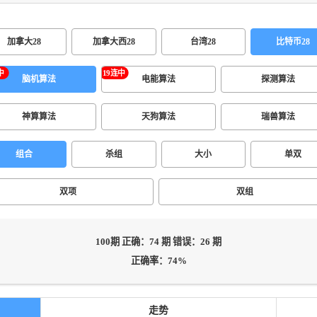
加拿大28
加拿大西28
台湾28
比特币28
脑机算法
电能算法
探测算法
神算算法
天狗算法
瑞兽算法
组合
杀组
大小
单双
双项
双组
100期 正确：74 期 错误：26 期
正确率：74%
走势