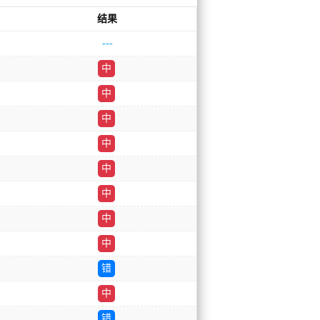
结果
---
中
中
中
中
中
中
中
中
错
中
错