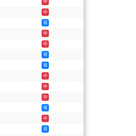
中
中
错
中
中
错
错
中
中
中
错
中
错