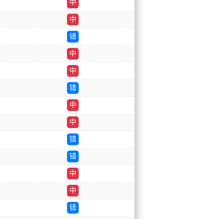
中
中
错
中
中
错
中
中
错
错
中
中
错