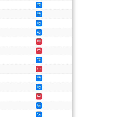
错
错
错
错
中
中
错
中
错
错
中
错
错