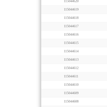
115044620
115044619
115044618
115044617
115044616
115044615
115044614
115044613
115044612
115044611
115044610
115044609
115044608