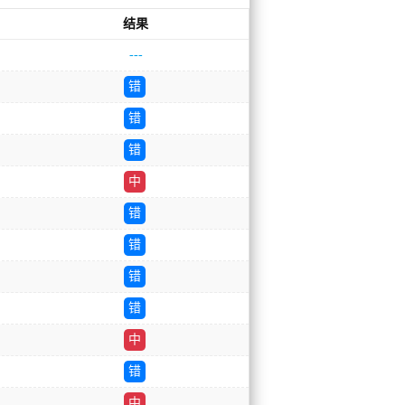
结果
---
错
错
错
中
错
错
错
错
中
错
中