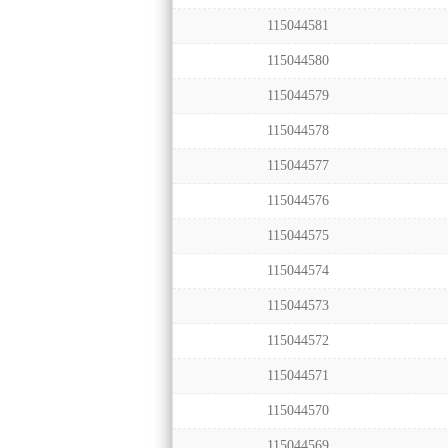
115044581
115044580
115044579
115044578
115044577
115044576
115044575
115044574
115044573
115044572
115044571
115044570
115044569