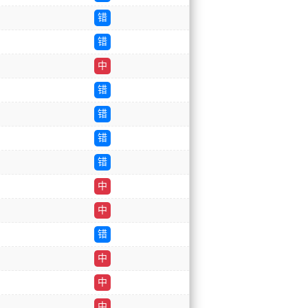
错
错
中
错
错
错
错
中
中
错
中
中
中