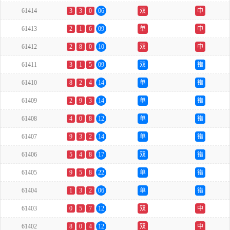
61414
3
3
0
06
双
中
61413
2
1
6
09
单
中
61412
2
8
0
10
双
中
61411
3
1
5
09
双
错
61410
8
2
4
14
单
错
61409
2
9
3
14
单
错
61408
4
0
8
12
单
错
61407
9
3
2
14
单
错
61406
5
4
8
17
双
错
61405
9
5
8
22
单
错
61404
1
3
2
06
单
错
61403
0
5
7
12
双
中
61402
8
0
4
12
双
中