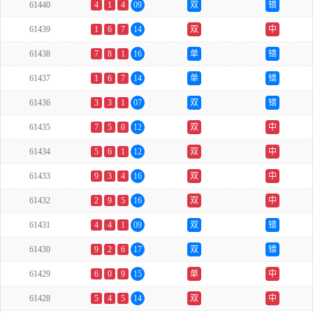
61440
4
1
4
09
双
错
61439
1
6
7
14
双
中
61438
7
8
1
16
单
错
61437
1
6
7
14
单
错
61436
3
3
1
07
双
错
61435
7
5
0
12
双
中
61434
5
6
1
12
双
中
61433
9
3
4
16
双
中
61432
2
9
5
16
双
中
61431
4
4
1
09
双
错
61430
9
2
6
17
双
错
61429
6
0
9
15
单
中
61428
5
4
5
14
双
中