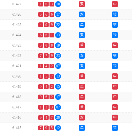
61427
1
6
3
10
双
中
61426
5
6
6
17
双
错
61425
4
9
9
22
单
错
61424
6
6
1
13
双
错
61423
3
8
8
19
单
中
61422
7
7
9
23
双
错
61421
1
4
2
07
双
错
61420
1
5
7
13
单
中
61419
9
4
2
15
单
中
61418
9
6
2
17
单
中
61417
1
3
3
07
单
中
61416
9
4
7
20
双
中
61415
7
0
5
12
单
错