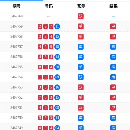
期号
号码
预测
结果
3467760
---
双
---
3467759
2
2
7
11
单
中
3467758
3
8
4
15
单
中
3467757
4
5
9
18
单
错
3467756
4
6
4
14
单
错
3467755
8
8
4
20
单
错
3467754
1
5
3
09
双
错
3467753
3
8
5
16
双
中
3467752
7
5
3
15
单
中
3467751
4
0
4
08
双
中
3467750
5
6
3
14
单
错
3467749
0
0
4
04
单
错