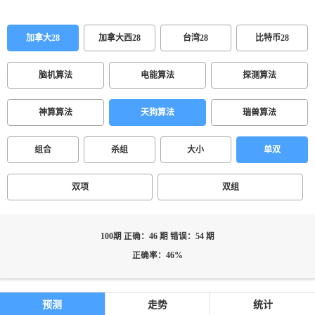
加拿大28
加拿大西28
台湾28
比特币28
脑机算法
电能算法
探测算法
神算算法
天狗算法
瑞兽算法
组合
杀组
大小
单双
双项
双组
100期 正确：46 期 错误：54 期
正确率：46%
预测
走势
统计