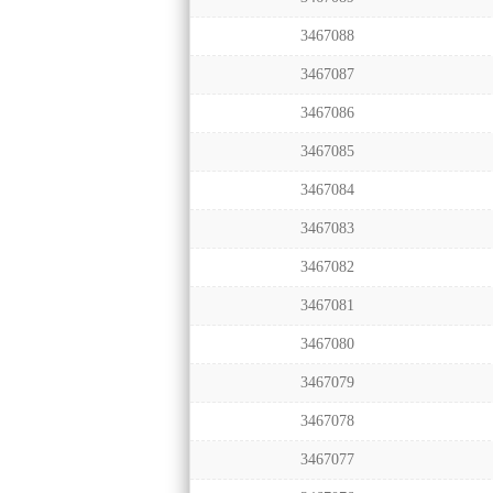
3467088
3467087
3467086
3467085
3467084
3467083
3467082
3467081
3467080
3467079
3467078
3467077