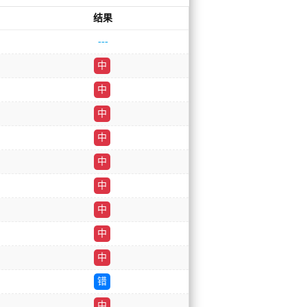
结果
---
中
中
中
中
中
中
中
中
中
错
中