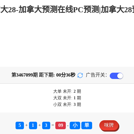
第
3467099
期 距下期:
00
分
35
秒
广告开关：
大单
未开:
2
期
大双
未开:
1
期
小双
未开:
3
期
5
+
1
+
3
=
09
-
小
单
咪牌