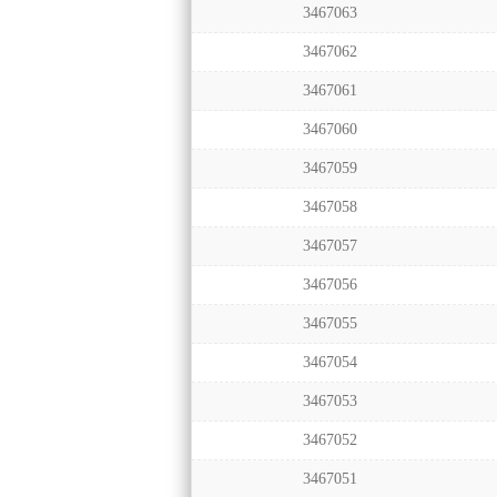
3467063
3467062
3467061
3467060
3467059
3467058
3467057
3467056
3467055
3467054
3467053
3467052
3467051