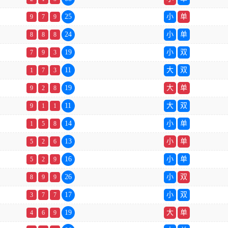
25
小
单
9
7
9
24
小
单
8
8
8
19
小
双
7
9
3
11
大
双
1
7
3
19
大
单
9
2
8
11
大
双
9
1
1
14
小
单
1
5
8
13
小
单
5
2
6
16
小
单
5
2
9
26
小
双
8
9
9
17
小
双
3
7
7
19
大
单
4
6
9