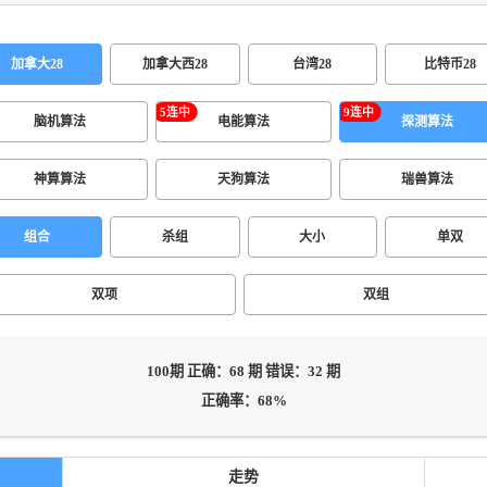
加拿大28
加拿大西28
台湾28
比特币28
脑机算法
电能算法
探测算法
神算算法
天狗算法
瑞兽算法
组合
杀组
大小
单双
双项
双组
100期 正确：68 期 错误：32 期
正确率：68%
走势