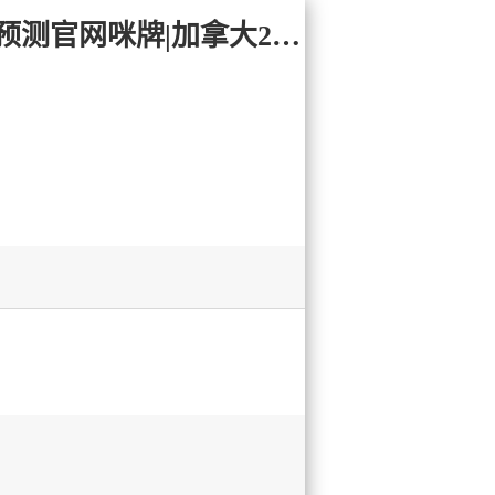
永久域名-28yc.com 加拿大28-加拿大预测在线PC预测|加拿大28预测官网咪牌|加拿大28咪牌结果查询|加拿大28结果预测官网|飞飞加拿大PC咪牌在线预测_研究加拿大_组合!