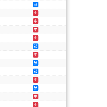
错
中
中
中
中
错
中
错
错
中
错
中
中