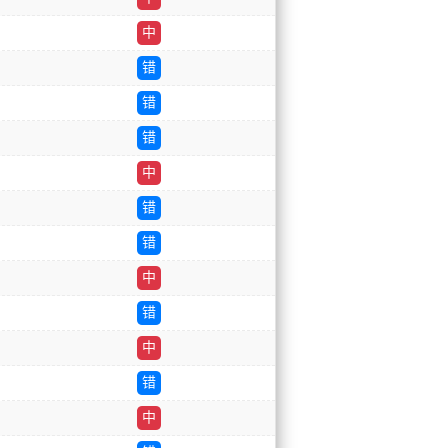
中
错
错
错
中
错
错
中
错
中
错
中