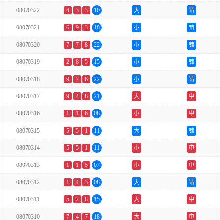
08070322
4
3
3
10
大
错
08070321
6
9
3
18
小
错
08070320
7
7
8
22
小
错
08070319
2
8
5
15
小
错
08070318
9
7
6
22
小
错
08070317
9
4
8
21
大
中
08070316
1
1
6
08
小
中
08070315
5
5
1
11
大
错
08070314
5
5
1
11
小
中
08070313
1
1
5
07
小
中
08070312
1
4
3
08
大
错
08070311
5
2
8
15
大
中
08070310
7
4
7
18
大
中