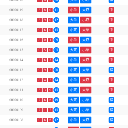
08070120
3
8
9
20
大单
小双
错
08070119
3
8
0
11
小单
大双
中
08070118
3
9
0
12
大单
小双
中
08070117
9
6
0
15
小双
大单
中
08070116
8
0
1
09
小单
大双
中
08070115
0
5
0
05
大双
小单
中
08070114
3
6
5
14
小单
大双
中
08070113
9
9
2
20
小双
大单
错
08070112
8
4
2
14
小单
大双
中
08070111
3
3
9
15
小双
大单
中
08070110
7
6
6
19
大双
小单
错
08070109
7
1
7
15
大双
小单
错
08070108
0
6
6
12
小单
大双
错