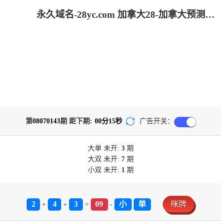
永久域名-28yc.com 加拿大28-加拿大预测在线PC预测|加拿大28预测官网咪牌|加拿大28咪牌结果查询|加拿大28结果预测官网|飞飞加拿大PC咪牌在线预测_研究加拿大_组合!
第
08070143
期 距下期:
00
分
14
秒
广告开关：
大单
未开:
3
期
大双
未开:
7
期
小双
未开:
1
期
2
4
3
09
小
单
咪牌
+
+
=
-