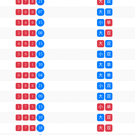
21
大
双
6
7
8
07
大
双
7
0
0
15
小
单
5
4
6
08
大
双
2
5
1
15
大
双
4
9
2
15
小
双
5
9
1
10
大
单
7
2
1
04
大
单
0
4
0
21
小
双
5
8
8
09
大
双
3
5
1
13
小
单
1
7
5
10
大
双
3
4
3
18
大
双
2
7
9