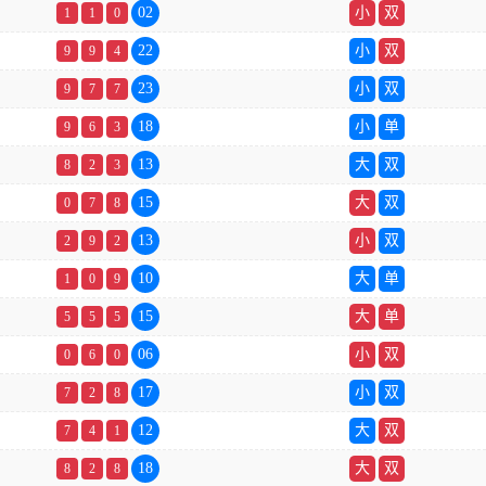
02
小
双
1
1
0
22
小
双
9
9
4
23
小
双
9
7
7
18
小
单
9
6
3
13
大
双
8
2
3
15
大
双
0
7
8
13
小
双
2
9
2
10
大
单
1
0
9
15
大
单
5
5
5
06
小
双
0
6
0
17
小
双
7
2
8
12
大
双
7
4
1
18
大
双
8
2
8