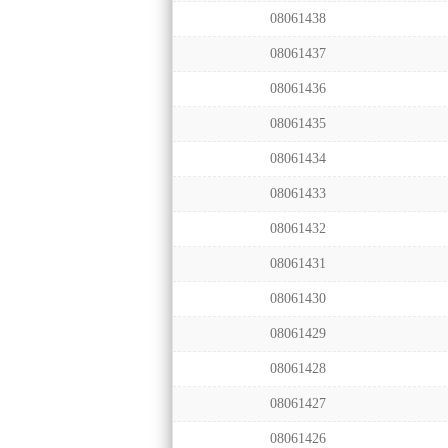
08061438
08061437
08061436
08061435
08061434
08061433
08061432
08061431
08061430
08061429
08061428
08061427
08061426