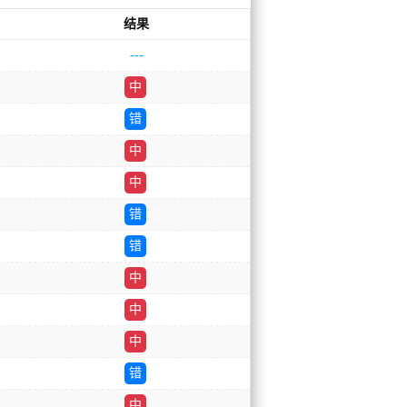
结果
---
中
错
中
中
错
错
中
中
中
错
中