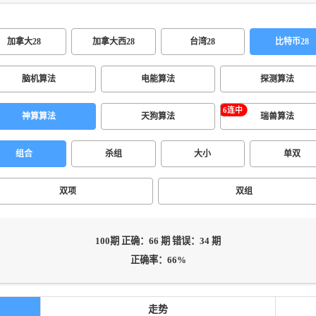
加拿大28
加拿大西28
台湾28
比特币28
脑机算法
电能算法
探测算法
神算算法
天狗算法
瑞兽算法
组合
杀组
大小
单双
双项
双组
100期 正确：66 期 错误：34 期
正确率：66%
走势