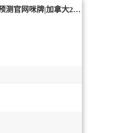
永久域名-28yc.com 加拿大28-加拿大预测在线PC预测|加拿大28预测官网咪牌|加拿大28咪牌结果查询|加拿大28结果预测官网|飞飞加拿大PC咪牌在线预测_研究加拿大_组合!