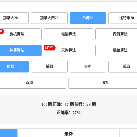
加拿大28
加拿大西28
台湾28
比特币28
脑机算法
电能算法
探测算法
神算算法
天狗算法
瑞兽算法
组合
杀组
大小
单双
双项
双组
100期 正确：77 期 错误：23 期
正确率：77%
走势