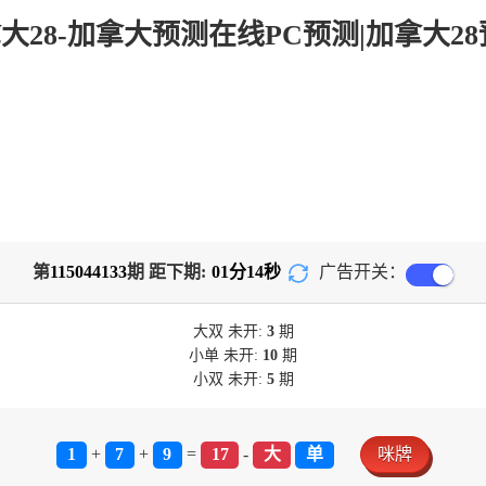
第
115044133
期 距下期:
01
分
13
秒
广告开关：
大双
未开:
3
期
小单
未开:
10
期
小双
未开:
5
期
1
+
7
+
9
=
17
-
大
单
咪牌